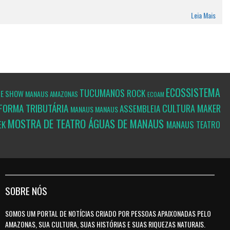
Leia Mais
ECOSSISTEMA
TUCUMANOS
ROCK
TE
SHOW
MANAUS
AMAZONAS
ECOAM
FORMA TRIBUTÁRIA
CULTURA MAKER
ASSEMBLEIA
MANAUS
MANAUS
MOSTRA DE TEATRO ÁGUAS DE MANAUS
EK
MANAUS
TEATRO
SOBRE NÓS
SOMOS UM PORTAL DE NOTÍCIAS CRIADO POR PESSOAS APAIXONADAS PELO
AMAZONAS, SUA CULTURA, SUAS HISTÓRIAS E SUAS RIQUEZAS NATURAIS.