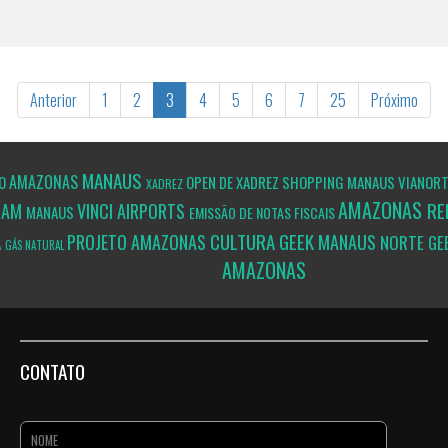
Anterior
1
2
3
4
5
6
7
25
Próximo
MANAUS
AMAZONAS
RO
OPEN DE XADREZ SHOPPING MANAUS VIANOR
XADREZ
AMAZONAS
RE
-AM
VINCI AIRPORTS
MANAUS
EMISSÃO DE NOTAS FISCAIS
CULTURA GEEK
PROJETO
AMAZONAS
MANAUS
A
NORTE GE
GÁS NATURAL
AMAZONAS
CONTATO