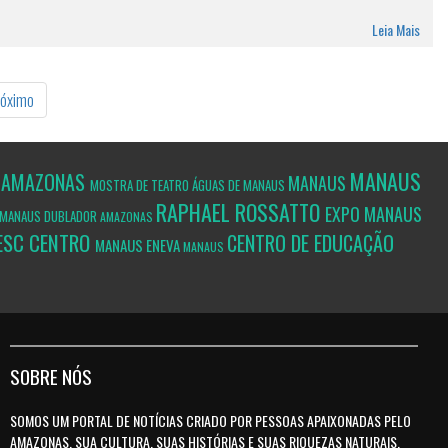
Leia Mais
róximo
MANAUS
AMAZONAS
O
MANAUS
MOSTRA DE TEATRO ÁGUAS DE MANAUS
RAPHAEL ROSSATTO
EXPO MANAUS
MANAUS
DUBLADOR
AMAZONAS
ESC CENTRO
CENTRO DE EDUCAÇÃO
MANAUS
ENEVA
MANAUS
SOBRE NÓS
SOMOS UM PORTAL DE NOTÍCIAS CRIADO POR PESSOAS APAIXONADAS PELO
AMAZONAS, SUA CULTURA, SUAS HISTÓRIAS E SUAS RIQUEZAS NATURAIS.