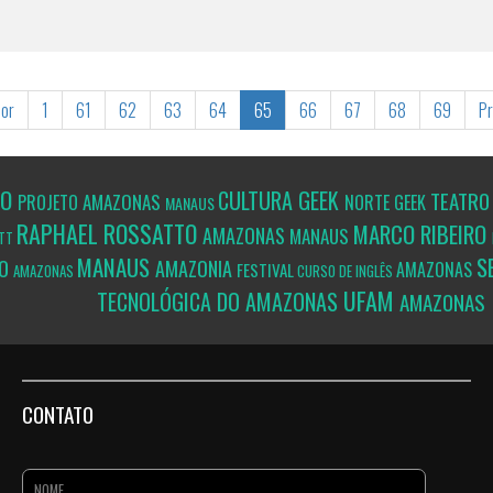
ior
1
61
62
63
64
65
66
67
68
69
P
ÃO
CULTURA GEEK
TEATR
AMAZONAS
PROJETO
NORTE GEEK
MANAUS
RAPHAEL ROSSATTO
MARCO RIBEIRO
AMAZONAS
MANAUS
ATT
MANAUS
S
RO
AMAZONIA
AMAZONAS
FESTIVAL
AMAZONAS
CURSO DE INGLÊS
UFAM
TECNOLÓGICA DO AMAZONAS
AMAZONAS
CONTATO