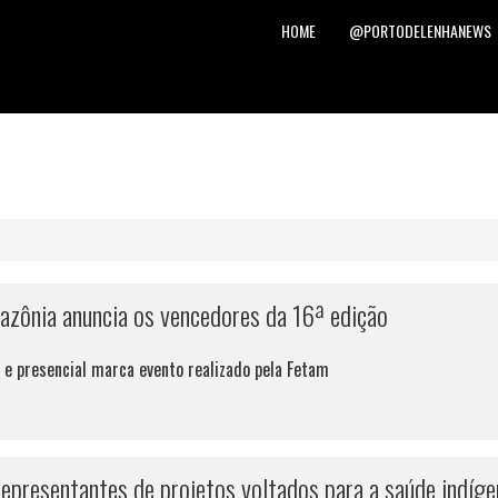
HOME
@PORTODELENHANEWS
mazônia anuncia os vencedores da 16ª edição
 e presencial marca evento realizado pela Fetam
epresentantes de projetos voltados para a saúde indíge