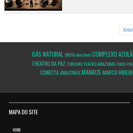
Anter
GÁS NATURAL
COMPLEXO AZUL
ENEVA
AMAZONAS
THEATRO DA PAZ
TURISMO
TEATRO AMAZONAS
CHRIS PR
MANAUS
MARCO RIBEI
CONECTA
AMAZONAS
MAPA DO SITE
HOME