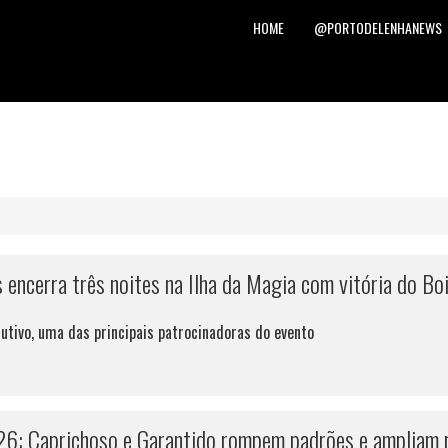
HOME
@PORTODELENHANEWS
s encerra três noites na Ilha da Magia com vitória do Bo
cutivo, uma das principais patrocinadoras do evento
026: Caprichoso e Garantido rompem padrões e ampliam p