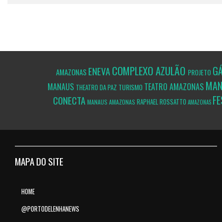
COMPLEXO AZULÃO
G
ENEVA
AMAZONAS
PROJETO
MA
MANAUS
TEATRO AMAZONAS
TURISMO
THEATRO DA PAZ
FE
CONECTA
RAPHAEL ROSSATTO
MANAUS
AMAZONAS
AMAZONAS
MAPA DO SITE
HOME
@PORTODELENHANEWS