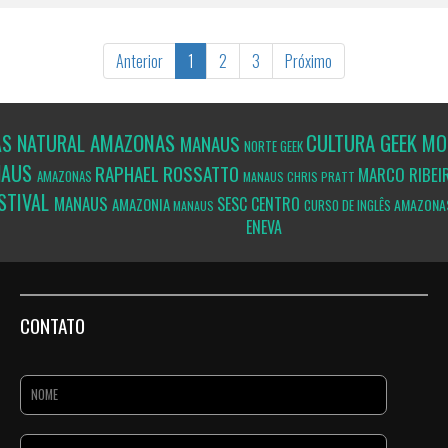
Anterior
1
2
3
Próximo
AMAZONAS
CULTURA GEEK
ÁS NATURAL
MO
MANAUS
NORTE GEEK
NAUS
RAPHAEL ROSSATTO
MARCO RIBE
AMAZONAS
MANAUS
CHRIS PRATT
STIVAL
MANAUS
SESC CENTRO
AMAZONIA
AMAZONA
CURSO DE INGLÊS
MANAUS
ENEVA
CONTATO