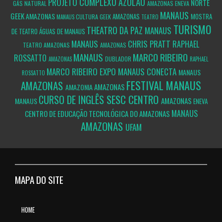
COMPLEXO AZULÃO
PROJETO
NORTE
GÁS NATURAL
AMAZONAS
ENEVA
MANAUS
GEEK
AMAZONAS
AMAZONAS
MOSTRA
CULTURA GEEK
MANAUS
TEATRO
TURISMO
THEATRO DA PAZ
MANAUS
DE TEATRO ÁGUAS DE MANAUS
MANAUS
CHRIS PRATT
RAPHAEL
TEATRO AMAZONAS
AMAZONAS
MANAUS
MARCO RIBEIRO
ROSSATTO
DUBLADOR
AMAZONAS
RAPHAEL
MARCO RIBEIRO
EXPO MANAUS CONECTA
MANAUS
ROSSATTO
FESTIVAL
MANAUS
AMAZONAS
AMAZONAS
AMAZONIA
SESC CENTRO
CURSO DE INGLÊS
AMAZONAS
MANAUS
ENEVA
MANAUS
CENTRO DE EDUCAÇÃO TECNOLÓGICA DO AMAZONAS
AMAZONAS
UFAM
MAPA DO SITE
HOME