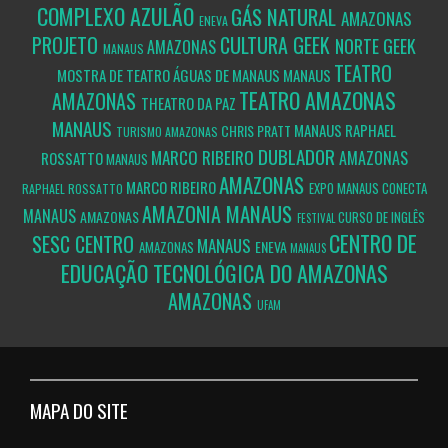
COMPLEXO AZULÃO
GÁS NATURAL
AMAZONAS
ENEVA
PROJETO
CULTURA GEEK
NORTE GEEK
AMAZONAS
MANAUS
TEATRO
MOSTRA DE TEATRO ÁGUAS DE MANAUS
MANAUS
TEATRO AMAZONAS
AMAZONAS
THEATRO DA PAZ
MANAUS
MANAUS
RAPHAEL
CHRIS PRATT
TURISMO
AMAZONAS
DUBLADOR
MARCO RIBEIRO
AMAZONAS
ROSSATTO
MANAUS
AMAZONAS
MARCO RIBEIRO
EXPO MANAUS CONECTA
RAPHAEL ROSSATTO
MANAUS
AMAZONIA
MANAUS
AMAZONAS
CURSO DE INGLÊS
FESTIVAL
CENTRO DE
SESC CENTRO
MANAUS
ENEVA
AMAZONAS
MANAUS
EDUCAÇÃO TECNOLÓGICA DO AMAZONAS
AMAZONAS
UFAM
MAPA DO SITE