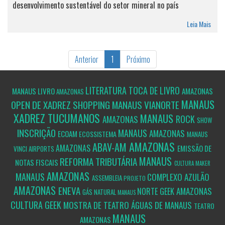
desenvolvimento sustentável do setor mineral no país
Leia Mais
Anterior
1
Próximo
LITERATURA
TOCA DE LIVRO
MANAUS
LIVRO
AMAZONAS
AMAZONAS
MANAUS
OPEN DE XADREZ SHOPPING MANAUS VIANORTE
XADREZ
TUCUMANOS
MANAUS
ROCK
AMAZONAS
SHOW
INSCRIÇÃO
MANAUS
AMAZONAS
ECOAM
ECOSSISTEMA
MANAUS
AMAZONAS
ABAV-AM
AMAZONAS
EMISSÃO DE
VINCI AIRPORTS
MANAUS
REFORMA TRIBUTÁRIA
NOTAS FISCAIS
CULTURA MAKER
AMAZONAS
MANAUS
COMPLEXO AZULÃO
ASSEMBLEIA
PROJETO
AMAZONAS
ENEVA
AMAZONAS
NORTE GEEK
GÁS NATURAL
MANAUS
CULTURA GEEK
MOSTRA DE TEATRO ÁGUAS DE MANAUS
TEATRO
MANAUS
AMAZONAS