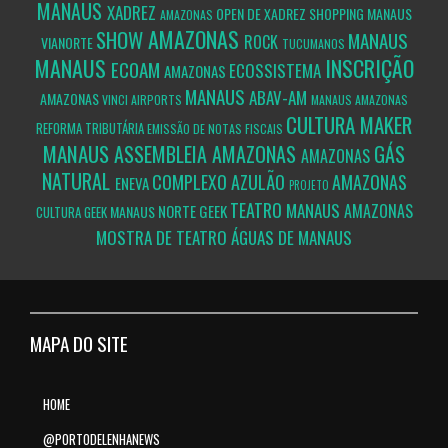
MANAUS
XADREZ
OPEN DE XADREZ SHOPPING MANAUS
AMAZONAS
AMAZONAS
SHOW
MANAUS
ROCK
VIANORTE
TUCUMANOS
MANAUS
INSCRIÇÃO
ECOAM
ECOSSISTEMA
AMAZONAS
MANAUS
ABAV-AM
AMAZONAS
VINCI AIRPORTS
MANAUS
AMAZONAS
CULTURA MAKER
REFORMA TRIBUTÁRIA
EMISSÃO DE NOTAS FISCAIS
MANAUS
ASSEMBLEIA
AMAZONAS
GÁS
AMAZONAS
NATURAL
COMPLEXO AZULÃO
AMAZONAS
ENEVA
PROJETO
TEATRO
MANAUS
AMAZONAS
NORTE GEEK
MANAUS
CULTURA GEEK
MOSTRA DE TEATRO ÁGUAS DE MANAUS
MAPA DO SITE
HOME
@PORTODELENHANEWS