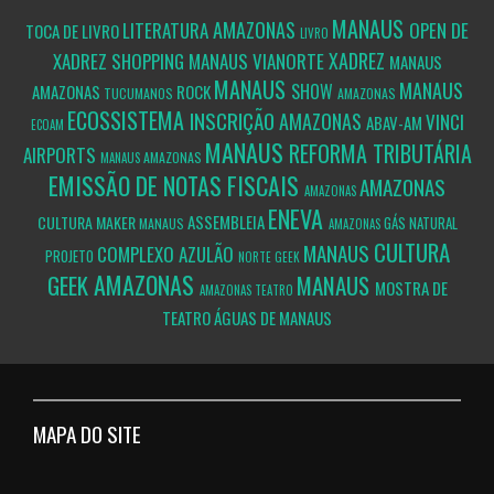
MANAUS
AMAZONAS
LITERATURA
OPEN DE
TOCA DE LIVRO
LIVRO
XADREZ
XADREZ SHOPPING MANAUS VIANORTE
MANAUS
MANAUS
MANAUS
SHOW
AMAZONAS
ROCK
TUCUMANOS
AMAZONAS
ECOSSISTEMA
INSCRIÇÃO
AMAZONAS
VINCI
ABAV-AM
ECOAM
MANAUS
REFORMA TRIBUTÁRIA
AIRPORTS
AMAZONAS
MANAUS
EMISSÃO DE NOTAS FISCAIS
AMAZONAS
AMAZONAS
ENEVA
ASSEMBLEIA
CULTURA MAKER
GÁS NATURAL
MANAUS
AMAZONAS
CULTURA
MANAUS
COMPLEXO AZULÃO
PROJETO
NORTE GEEK
AMAZONAS
GEEK
MANAUS
MOSTRA DE
AMAZONAS
TEATRO
TEATRO ÁGUAS DE MANAUS
MAPA DO SITE