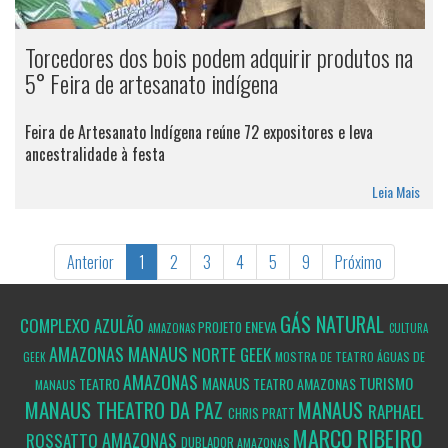
Torcedores dos bois podem adquirir produtos na
5° Feira de artesanato indígena
Feira de Artesanato Indígena reúne 72 expositores e leva
ancestralidade à festa
Leia Mais
Anterior
1
2
3
4
5
9
Próximo
GÁS NATURAL
COMPLEXO AZULÃO
ENEVA
PROJETO
AMAZONAS
CULTURA
MANAUS
AMAZONAS
NORTE GEEK
MOSTRA DE TEATRO ÁGUAS DE
GEEK
AMAZONAS
MANAUS
TURISMO
TEATRO
TEATRO AMAZONAS
MANAUS
MANAUS
THEATRO DA PAZ
MANAUS
RAPHAEL
CHRIS PRATT
MARCO RIBEIRO
AMAZONAS
ROSSATTO
DUBLADOR
AMAZONAS