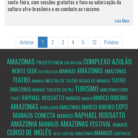
sexta-feira, com sessões gratuitas e foco na valorização da
cultura afro-brasileira e no combate ao racismo
Leia Mais
Anterior
1
2
3
4
5
13
Próximo
AMAZONAS
COMPLEXO AZULÃO
PROJETO
ENEVA
GÁS NATURAL
AMAZONAS
NORTE GEEK
MANAUS
AMAZONAS
CULTURA GEEK
TEATRO
TEATRO
MOSTRA DE TEATRO ÁGUAS DE MANAUS
MANAUS
TURISMO
AMAZONAS
THEATRO DA PAZ
AMAZONAS
MANAUS
CHRIS
MARCO RIBEIRO
RAPHAEL ROSSATTO
MANAUS
PRATT
MANAUS
AMAZONAS
EXPO
MARCO RIBEIRO
AMAZONAS
DUBLADOR
RAPHAEL ROSSATTO
MANAUS CONECTA
MANAUS
AMAZONIA
AMAZONAS
FESTIVAL
MANAUS
MANAUS
CURSO DE INGLÊS
MANAUS
AMAZONAS
CENTRO DE
SESC CENTRO