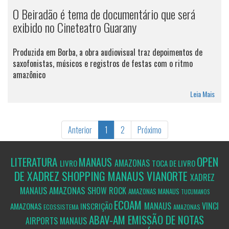
O Beiradão é tema de documentário que será
exibido no Cineteatro Guarany
Produzida em Borba, a obra audiovisual traz depoimentos de
saxofonistas, músicos e registros de festas com o ritmo
amazônico
Leia Mais
Anterior
1
2
Próximo
OPEN
LITERATURA
MANAUS
AMAZONAS
LIVRO
TOCA DE LIVRO
DE XADREZ SHOPPING MANAUS VIANORTE
XADREZ
AMAZONAS
MANAUS
SHOW
ROCK
AMAZONAS
MANAUS
TUCUMANOS
ECOAM
MANAUS
VINCI
AMAZONAS
INSCRIÇÃO
ECOSSISTEMA
AMAZONAS
ABAV-AM
EMISSÃO DE NOTAS
AIRPORTS
MANAUS