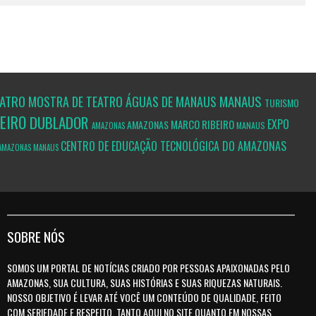
EATRO
MANAUS
MOSTRA DE TEATRO ÁGUAS DE MANAUS
TURISMO
BEIRO
DUBLADOR
EXPO
MARCO RIBEIRO
AMAZONAS
MANAUS
AMAZONAS
CENTRO DE EDUCAÇÃO TECNOLÓGICA DO AMAZONAS
AMAZONAS
MANAUS
SOBRE NÓS
SOMOS UM PORTAL DE NOTÍCIAS CRIADO POR PESSOAS APAIXONADAS PELO
AMAZONAS, SUA CULTURA, SUAS HISTÓRIAS E SUAS RIQUEZAS NATURAIS.
NOSSO OBJETIVO É LEVAR ATÉ VOCÊ UM CONTEÚDO DE QUALIDADE, FEITO
COM SERIEDADE E RESPEITO, TANTO AQUI NO SITE QUANTO EM NOSSAS