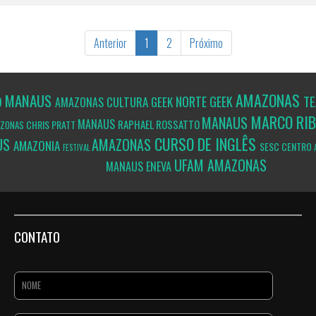
Anterior
1
2
Próximo
AMAZONAS
MANAUS
T
NORTE GEEK
O
CULTURA GEEK
AMAZONAS
MARCO RI
MANAUS
MANAUS
RAPHAEL ROSSATTO
CHRIS PRATT
AZONAS
CURSO DE INGLÊS
US
AMAZONAS
AMAZONIA
SESC CENTRO
FESTIVAL
UFAM
AMAZONAS
MANAUS
ENEVA
CONTATO