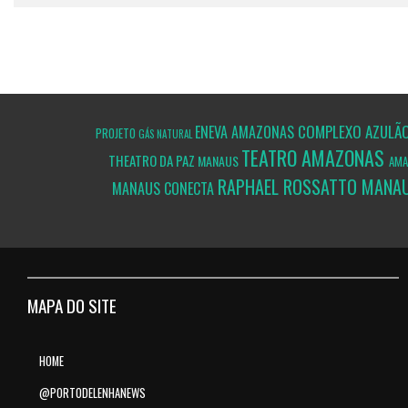
COMPLEXO AZULÃ
ENEVA
AMAZONAS
PROJETO
GÁS NATURAL
TEATRO AMAZONAS
THEATRO DA PAZ
MANAUS
AM
RAPHAEL ROSSATTO
MANA
MANAUS CONECTA
MAPA DO SITE
HOME
@PORTODELENHANEWS