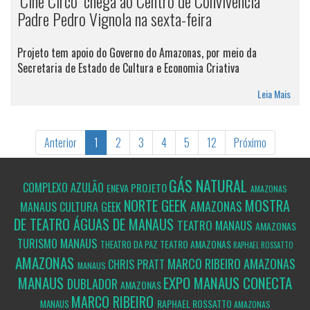
‘Cine Circo’ chega ao Centro de Convivência
Padre Pedro Vignola na sexta-feira
Projeto tem apoio do Governo do Amazonas, por meio da
Secretaria de Estado de Cultura e Economia Criativa
Leia Mais
Anterior
1
2
3
4
5
12
Próximo
GÁS NATURAL
COMPLEXO AZULÃO
PROJETO
ENEVA
AMAZONAS
NORTE GEEK
MOSTRA
AMAZONAS
MANAUS
CULTURA GEEK
DE TEATRO ÁGUAS DE MANAUS
TEATRO
MANAUS
AMAZONAS
MANAUS
TURISMO
TEATRO AMAZONAS
THEATRO DA PAZ
RAPHAEL ROSSATTO
AMAZONAS
MARCO RIBEIRO
AMAZONAS
CHRIS PRATT
MANAUS
MANAUS
EXPO MANAUS CONECTA
DUBLADOR
AMAZONAS
MARCO RIBEIRO
RAPHAEL ROSSATTO
MANAUS
AMAZONAS