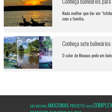
Conheça balneários para
Nada melhor que dar um "tchibu
com a família.
Conheça sete balneários
O calor de Manaus pede um balne
COMPLE
AMAZONAS
PROJETO
GÁS NATURAL
ENEVA