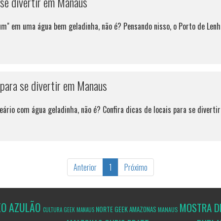
 se divertir em Manaus
m" em uma água bem geladinha, não é? Pensando nisso, o Porto de Lenha 
 para se divertir em Manaus
ário com água geladinha, não é? Confira dicas de locais para se diverti
Anterior
1
Próximo
XO AZULÃO
MOSTRA D
NORTE GEEK
AMAZONAS
MANAUS
CULTURA GEEK
MANAUS