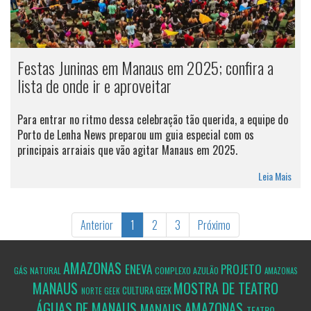
Festas Juninas em Manaus em 2025; confira a
lista de onde ir e aproveitar
Para entrar no ritmo dessa celebração tão querida, a equipe do
Porto de Lenha News preparou um guia especial com os
principais arraiais que vão agitar Manaus em 2025.
Leia Mais
Anterior
1
2
3
Próximo
AMAZONAS
ENEVA
PROJETO
GÁS NATURAL
COMPLEXO AZULÃO
AMAZONAS
MANAUS
MOSTRA DE TEATRO
CULTURA GEEK
NORTE GEEK
ÁGUAS DE MANAUS
AMAZONAS
MANAUS
TEATRO