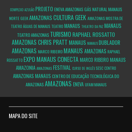
PROJETO
ENEVA
AMAZONAS
GÁS NATURAL
MANAUS
COMPLEXO AZULÃO
CULTURA GEEK
AMAZONAS
NORTE GEEK
AMAZONAS
MOSTRA DE
MANAUS
MANAUS
TEATRO
TEATRO ÁGUAS DE MANAUS
THEATRO DA PAZ
TURISMO
RAPHAEL ROSSATTO
TEATRO AMAZONAS
AMAZONAS
CHRIS PRATT
MANAUS
DUBLADOR
MANAUS
AMAZONAS
MANAUS
AMAZONAS
MARCO RIBEIRO
RAPHAEL
EXPO MANAUS CONECTA
MARCO RIBEIRO
MANAUS
ROSSATTO
FESTIVAL
AMAZONIA
SESC CENTRO
AMAZONAS
CURSO DE INGLÊS
AMAZONAS
MANAUS
CENTRO DE EDUCAÇÃO TECNOLÓGICA DO
AMAZONAS
ENEVA
AMAZONAS
UFAM
MANAUS
MAPA DO SITE