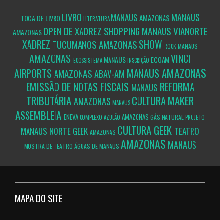
LIVRO
MANAUS
MANAUS
AMAZONAS
TOCA DE LIVRO
LITERATURA
OPEN DE XADREZ SHOPPING MANAUS VIANORTE
AMAZONAS
XADREZ
SHOW
TUCUMANOS
AMAZONAS
MANAUS
ROCK
AMAZONAS
VINCI
MANAUS
ECOAM
ECOSSISTEMA
INSCRIÇÃO
AMAZONAS
MANAUS
AIRPORTS
AMAZONAS
ABAV-AM
REFORMA
EMISSÃO DE NOTAS FISCAIS
MANAUS
TRIBUTÁRIA
CULTURA MAKER
AMAZONAS
MANAUS
ASSEMBLEIA
ENEVA
AMAZONAS
GÁS NATURAL
COMPLEXO AZULÃO
PROJETO
CULTURA GEEK
MANAUS
NORTE GEEK
TEATRO
AMAZONAS
AMAZONAS
MANAUS
MOSTRA DE TEATRO ÁGUAS DE MANAUS
MAPA DO SITE