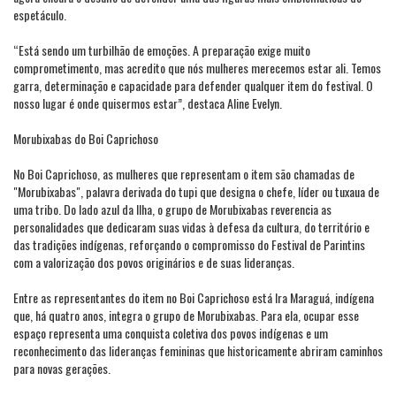
espetáculo.
“Está sendo um turbilhão de emoções. A preparação exige muito
comprometimento, mas acredito que nós mulheres merecemos estar ali. Temos
garra, determinação e capacidade para defender qualquer item do festival. O
nosso lugar é onde quisermos estar”, destaca Aline Evelyn.
Morubixabas do Boi Caprichoso
No Boi Caprichoso, as mulheres que representam o item são chamadas de
"Morubixabas", palavra derivada do tupi que designa o chefe, líder ou tuxaua de
uma tribo. Do lado azul da Ilha, o grupo de Morubixabas reverencia as
personalidades que dedicaram suas vidas à defesa da cultura, do território e
das tradições indígenas, reforçando o compromisso do Festival de Parintins
com a valorização dos povos originários e de suas lideranças.
Entre as representantes do item no Boi Caprichoso está Ira Maraguá, indígena
que, há quatro anos, integra o grupo de Morubixabas. Para ela, ocupar esse
espaço representa uma conquista coletiva dos povos indígenas e um
reconhecimento das lideranças femininas que historicamente abriram caminhos
para novas gerações.