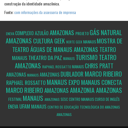
construção da identidade amazônica.
Fonte:
com informações da assessoria de imprensa
GÁS NATURAL
AMAZONAS
COMPLEXO AZULÃO
PROJETO
ENEVA
AMAZONAS
CULTURA GEEK
MOSTRA DE
MANAUS
NORTE GEEK
TEATRO ÁGUAS DE MANAUS
AMAZONAS
TEATRO
TURISMO
TEATRO
THEATRO DA PAZ
MANAUS
MANAUS
AMAZONAS
CHRIS PRATT
MANAUS
RAPHAEL ROSSATTO
MARCO RIBEIRO
DUBLADOR
AMAZONAS
AMAZONAS
MANAUS
MANAUS
EXPO MANAUS CONECTA
RAPHAEL ROSSATTO
MARCO RIBEIRO
AMAZONIA
AMAZONAS
AMAZONAS
MANAUS
FESTIVAL
MANAUS
SESC CENTRO
CURSO DE INGLÊS
AMAZONAS
UFAM
ENEVA
MANAUS
CENTRO DE EDUCAÇÃO TECNOLÓGICA DO AMAZONAS
AMAZONAS