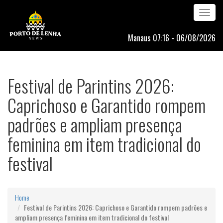
Toggle
navigation
Manaus 07:16 - 06/08/2026
Festival de Parintins 2026:
Caprichoso e Garantido rompem
padrões e ampliam presença
feminina em item tradicional do
festival
Home
Festival de Parintins 2026: Caprichoso e Garantido rompem padrões e
ampliam presença feminina em item tradicional do festival