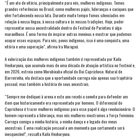
“É um ato de vitória, principalmente para nós, mulheres indígenas. Temos
grandes referências no Brasil, como mulheres pajés, lideranças e caciques que
vêm fortalecendo nossa luta. Durante muito tempo fomos silenciados em
relação à nossa língua, à nossa cultura e às nossas tradições. Hoje, poder
representar nossa ancestralidade dentro do Festival de Parintins é algo
maravilhoso. É uma forma de inspirar outras meninas e mostrar que podemos
ocupar esses espaços. Para nós, povos indígenas, isso é uma conquista, uma
vitória e uma superação”, afirma Ira Maraguá.
A valorização das mulheres indígenas também é representada por Kaila
Hexkaryana, que acumula mais de uma década de atuação artística no festival e,
em 2026, estreia como Morubixaba oficial do Boi Caprichoso. Natural de
Barreirinha, ela destaca que a oportunidade carrega não apenas sua trajetória
pessoal, mas também a história de seus ancestrais.
“Sempre me dediquei à arena e este ano recebi o convite para defender um
item que historicamente era representado por homens. O diferencial do
Caprichoso é trazer mulheres indígenas para esse papel é algo revolucionário. O
homem representa a liderança, mas nós mulheres mostramos a força feminina.
Carrego comigo a minha história, a minha dança e o legado dos meus
ancestrais. É uma realização pessoal e um momento que certamente será
inesquecível”, ressalta Kaila Hexkaryana.