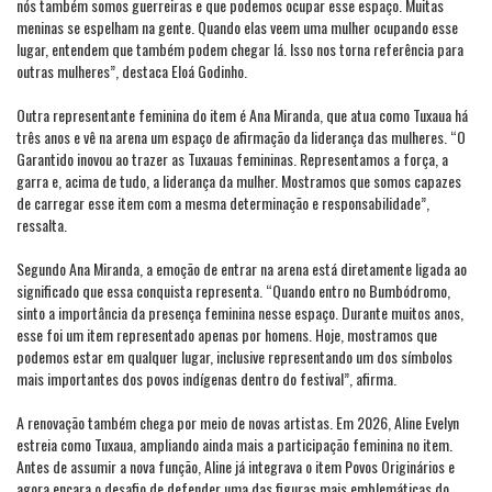
nós também somos guerreiras e que podemos ocupar esse espaço. Muitas
meninas se espelham na gente. Quando elas veem uma mulher ocupando esse
lugar, entendem que também podem chegar lá. Isso nos torna referência para
outras mulheres”, destaca Eloá Godinho.
Outra representante feminina do item é Ana Miranda, que atua como Tuxaua há
três anos e vê na arena um espaço de afirmação da liderança das mulheres. “O
Garantido inovou ao trazer as Tuxauas femininas. Representamos a força, a
garra e, acima de tudo, a liderança da mulher. Mostramos que somos capazes
de carregar esse item com a mesma determinação e responsabilidade”,
ressalta.
Segundo Ana Miranda, a emoção de entrar na arena está diretamente ligada ao
significado que essa conquista representa. “Quando entro no Bumbódromo,
sinto a importância da presença feminina nesse espaço. Durante muitos anos,
esse foi um item representado apenas por homens. Hoje, mostramos que
podemos estar em qualquer lugar, inclusive representando um dos símbolos
mais importantes dos povos indígenas dentro do festival”, afirma.
A renovação também chega por meio de novas artistas. Em 2026, Aline Evelyn
estreia como Tuxaua, ampliando ainda mais a participação feminina no item.
Antes de assumir a nova função, Aline já integrava o item Povos Originários e
agora encara o desafio de defender uma das figuras mais emblemáticas do