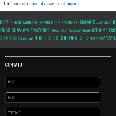
Fonte:
com informações da assessoria de imprensa
MANAUS
SH
ADREZ
OPEN DE XADREZ SHOPPING MANAUS VIANORTE
AMAZONAS
ABAV-AM
ZONAS
AMAZONAS
REFORMA TRI
EMISSÃO DE NOTAS FISCAIS
MANAUS
NORTE GEEK
ÃO
CULTURA GEEK
AMAZON
AMAZONAS
TEATRO
MANAUS
CONTATO