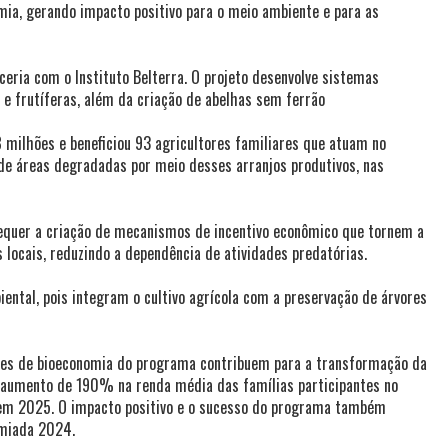
ia, gerando impacto positivo para o meio ambiente e para as
eria com o Instituto Belterra. O projeto desenvolve sistemas
 e frutíferas, além da criação de abelhas sem ferrão
 8 milhões e beneficiou 93 agricultores familiares que atuam no
de áreas degradadas por meio desses arranjos produtivos, nas
 requer a criação de mecanismos de incentivo econômico que tornem a
 locais, reduzindo a dependência de atividades predatórias.
ental, pois integram o cultivo agrícola com a preservação de árvores
ções de bioeconomia do programa contribuem para a transformação da
m aumento de 190% na renda média das famílias participantes no
 em 2025. O impacto positivo e o sucesso do programa também
emiada 2024.