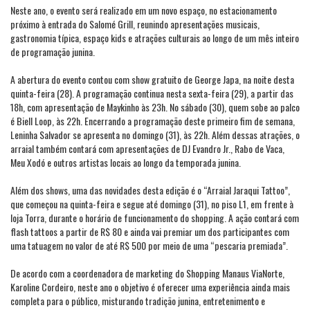
Neste ano, o evento será realizado em um novo espaço, no estacionamento
próximo à entrada do Salomé Grill, reunindo apresentações musicais,
gastronomia típica, espaço kids e atrações culturais ao longo de um mês inteiro
de programação junina.
A abertura do evento contou com show gratuito de George Japa, na noite desta
quinta-feira (28). A programação continua nesta sexta-feira (29), a partir das
18h, com apresentação de Maykinho às 23h. No sábado (30), quem sobe ao palco
é Biell Loop, às 22h. Encerrando a programação deste primeiro fim de semana,
Leninha Salvador se apresenta no domingo (31), às 22h. Além dessas atrações, o
arraial também contará com apresentações de DJ Evandro Jr., Rabo de Vaca,
Meu Xodó e outros artistas locais ao longo da temporada junina.
Além dos shows, uma das novidades desta edição é o “Arraial Jaraqui Tattoo”,
que começou na quinta-feira e segue até domingo (31), no piso L1, em frente à
loja Torra, durante o horário de funcionamento do shopping. A ação contará com
flash tattoos a partir de R$ 80 e ainda vai premiar um dos participantes com
uma tatuagem no valor de até R$ 500 por meio de uma “pescaria premiada”.
De acordo com a coordenadora de marketing do Shopping Manaus ViaNorte,
Karoline Cordeiro, neste ano o objetivo é oferecer uma experiência ainda mais
completa para o público, misturando tradição junina, entretenimento e