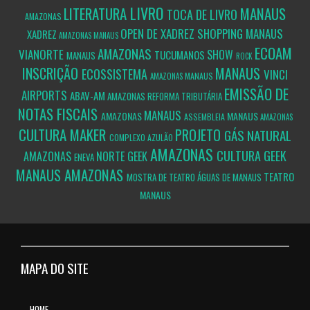
LIVRO
LITERATURA
MANAUS
TOCA DE LIVRO
AMAZONAS
OPEN DE XADREZ SHOPPING MANAUS
XADREZ
AMAZONAS
MANAUS
ECOAM
AMAZONAS
VIANORTE
SHOW
TUCUMANOS
MANAUS
ROCK
INSCRIÇÃO
MANAUS
ECOSSISTEMA
VINCI
MANAUS
AMAZONAS
EMISSÃO DE
AIRPORTS
ABAV-AM
AMAZONAS
REFORMA TRIBUTÁRIA
NOTAS FISCAIS
MANAUS
AMAZONAS
MANAUS
ASSEMBLEIA
AMAZONAS
CULTURA MAKER
PROJETO
GÁS NATURAL
COMPLEXO AZULÃO
AMAZONAS
CULTURA GEEK
AMAZONAS
NORTE GEEK
ENEVA
AMAZONAS
MANAUS
TEATRO
MOSTRA DE TEATRO ÁGUAS DE MANAUS
MANAUS
MAPA DO SITE
HOME