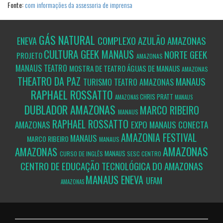
Fonte:
com informações da assessoria de imprensa
GÁS NATURAL
COMPLEXO AZULÃO
AMAZONAS
ENEVA
CULTURA GEEK
MANAUS
NORTE GEEK
PROJETO
AMAZONAS
MANAUS
TEATRO
MOSTRA DE TEATRO ÁGUAS DE MANAUS
AMAZONAS
THEATRO DA PAZ
MANAUS
TURISMO
TEATRO AMAZONAS
RAPHAEL ROSSATTO
CHRIS PRATT
AMAZONAS
MANAUS
DUBLADOR
AMAZONAS
MARCO RIBEIRO
MANAUS
RAPHAEL ROSSATTO
AMAZONAS
EXPO MANAUS CONECTA
AMAZONIA
FESTIVAL
MANAUS
MARCO RIBEIRO
MANAUS
AMAZONAS
AMAZONAS
MANAUS
CURSO DE INGLÊS
SESC CENTRO
CENTRO DE EDUCAÇÃO TECNOLÓGICA DO AMAZONAS
MANAUS
ENEVA
UFAM
AMAZONAS