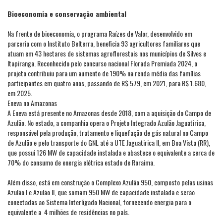
Bioeconomia e conservação ambiental
Na frente de bioeconomia, o programa Raízes de Valor, desenvolvido em
parceria com o Instituto Belterra, beneficia 93 agricultores familiares que
atuam em 43 hectares de sistemas agroflorestais nos municípios de Silves e
Itapiranga. Reconhecido pelo concurso nacional Florada Premiada 2024, o
projeto contribuiu para um aumento de 190% na renda média das famílias
participantes em quatro anos, passando de R$ 579, em 2021, para R$ 1.680,
em 2025.
Eneva no Amazonas
A Eneva está presente no Amazonas desde 2018, com a aquisição do Campo de
Azulão. No estado, a companhia opera o Projeto Integrado Azulão Jaguatirica,
responsável pela produção, tratamento e liquefação de gás natural no Campo
de Azulão e pelo transporte do GNL até a UTE Jaguatirica II, em Boa Vista (RR),
que possui 126 MW de capacidade instalada e abastece o equivalente a cerca de
70% do consumo de energia elétrica estado de Roraima.
Além disso, está em construção o Complexo Azulão 950, composto pelas usinas
Azulão I e Azulão II, que somam 950 MW de capacidade instalada e serão
conectadas ao Sistema Interligado Nacional, fornecendo energia para o
equivalente a 4 milhões de residências no país.