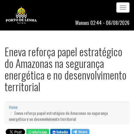
Toggle
navigation
Manaus 02:44 - 06/08/2026
Eneva reforça papel estratégico
do Amazonas na segurança
energética e no desenvolvimento
territorial
Home
Eneva reforça papel estratégico do Amazonas na segurança
energética e no desenvolvimento territorial
whatsapp
linkedin