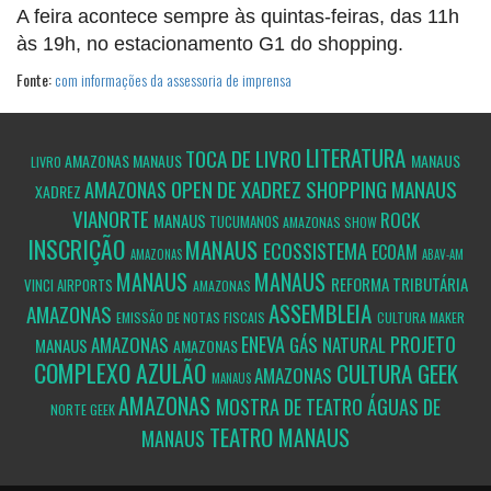
A feira acontece sempre às quintas-feiras, das 11h
às 19h, no estacionamento G1 do shopping.
Fonte:
com informações da assessoria de imprensa
LITERATURA
TOCA DE LIVRO
AMAZONAS
MANAUS
MANAUS
LIVRO
OPEN DE XADREZ SHOPPING MANAUS
AMAZONAS
XADREZ
VIANORTE
ROCK
MANAUS
TUCUMANOS
AMAZONAS
SHOW
INSCRIÇÃO
MANAUS
ECOSSISTEMA
ECOAM
AMAZONAS
ABAV-AM
MANAUS
MANAUS
REFORMA TRIBUTÁRIA
VINCI AIRPORTS
AMAZONAS
ASSEMBLEIA
AMAZONAS
EMISSÃO DE NOTAS FISCAIS
CULTURA MAKER
ENEVA
PROJETO
AMAZONAS
GÁS NATURAL
MANAUS
AMAZONAS
COMPLEXO AZULÃO
CULTURA GEEK
AMAZONAS
MANAUS
AMAZONAS
MOSTRA DE TEATRO ÁGUAS DE
NORTE GEEK
TEATRO
MANAUS
MANAUS