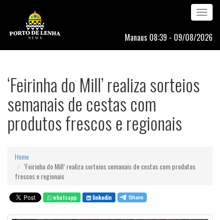
Toggle
navigation
Manaus 08:39 - 09/08/2026
‘Feirinha do Mill’ realiza sorteios
semanais de cestas com
produtos frescos e regionais
Home
‘Feirinha do Mill’ realiza sorteios semanais de cestas com produtos
frescos e regionais
whatsapp
linkedin