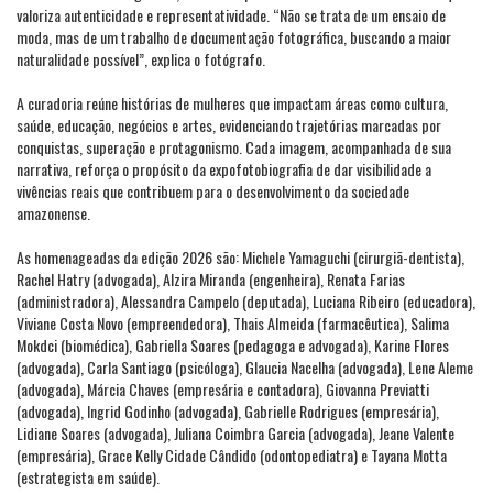
valoriza autenticidade e representatividade. “Não se trata de um ensaio de
moda, mas de um trabalho de documentação fotográfica, buscando a maior
naturalidade possível”, explica o fotógrafo.
A curadoria reúne histórias de mulheres que impactam áreas como cultura,
saúde, educação, negócios e artes, evidenciando trajetórias marcadas por
conquistas, superação e protagonismo. Cada imagem, acompanhada de sua
narrativa, reforça o propósito da expofotobiografia de dar visibilidade a
vivências reais que contribuem para o desenvolvimento da sociedade
amazonense.
As homenageadas da edição 2026 são: Michele Yamaguchi (cirurgiã-dentista),
Rachel Hatry (advogada), Alzira Miranda (engenheira), Renata Farias
(administradora), Alessandra Campelo (deputada), Luciana Ribeiro (educadora),
Viviane Costa Novo (empreendedora), Thais Almeida (farmacêutica), Salima
Mokdci (biomédica), Gabriella Soares (pedagoga e advogada), Karine Flores
(advogada), Carla Santiago (psicóloga), Glaucia Nacelha (advogada), Lene Aleme
(advogada), Márcia Chaves (empresária e contadora), Giovanna Previatti
(advogada), Ingrid Godinho (advogada), Gabrielle Rodrigues (empresária),
Lidiane Soares (advogada), Juliana Coimbra Garcia (advogada), Jeane Valente
(empresária), Grace Kelly Cidade Cândido (odontopediatra) e Tayana Motta
(estrategista em saúde).