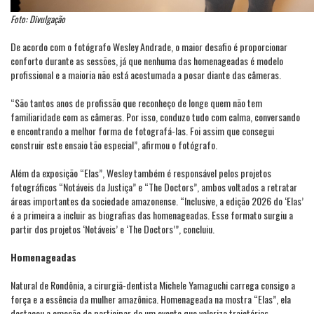
Foto: Divulgação
De acordo com o fotógrafo Wesley Andrade, o maior desafio é proporcionar
conforto durante as sessões, já que nenhuma das homenageadas é modelo
profissional e a maioria não está acostumada a posar diante das câmeras.
“São tantos anos de profissão que reconheço de longe quem não tem
familiaridade com as câmeras. Por isso, conduzo tudo com calma, conversando
e encontrando a melhor forma de fotografá-las. Foi assim que consegui
construir este ensaio tão especial”, afirmou o fotógrafo.
Além da exposição “Elas”, Wesley também é responsável pelos projetos
fotográficos “Notáveis da Justiça” e “The Doctors”, ambos voltados a retratar
áreas importantes da sociedade amazonense. “Inclusive, a edição 2026 do ‘Elas’
é a primeira a incluir as biografias das homenageadas. Esse formato surgiu a
partir dos projetos ‘Notáveis’ e ‘The Doctors’”, concluiu.
Homenageadas
Natural de Rondônia, a cirurgiã-dentista Michele Yamaguchi carrega consigo a
força e a essência da mulher amazônica. Homenageada na mostra “Elas”, ela
destacou a emoção de participar de um evento que valoriza trajetórias