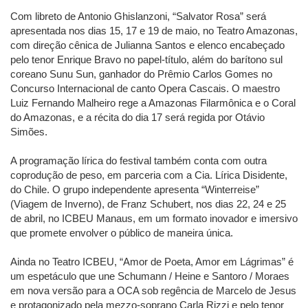
Com libreto de Antonio Ghislanzoni, “Salvator Rosa” será
apresentada nos dias 15, 17 e 19 de maio, no Teatro Amazonas,
com direção cênica de Julianna Santos e elenco encabeçado
pelo tenor Enrique Bravo no papel-título, além do barítono sul
coreano Sunu Sun, ganhador do Prêmio Carlos Gomes no
Concurso Internacional de canto Opera Cascais. O maestro
Luiz Fernando Malheiro rege a Amazonas Filarmônica e o Coral
do Amazonas, e a récita do dia 17 será regida por Otávio
Simões.
A programação lírica do festival também conta com outra
coprodução de peso, em parceria com a Cia. Lírica Disidente,
do Chile. O grupo independente apresenta “Winterreise”
(Viagem de Inverno), de Franz Schubert, nos dias 22, 24 e 25
de abril, no ICBEU Manaus, em um formato inovador e imersivo
que promete envolver o público de maneira única.
Ainda no Teatro ICBEU, “Amor de Poeta, Amor em Lágrimas” é
um espetáculo que une Schumann / Heine e Santoro / Moraes
em nova versão para a OCA sob regência de Marcelo de Jesus
e protagonizado pela mezzo-soprano Carla Rizzi e pelo tenor