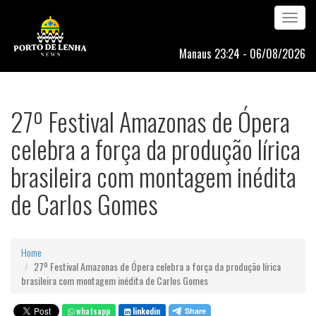
Toggle
navigation
Manaus 23:24 - 06/08/2026
27º Festival Amazonas de Ópera
celebra a força da produção lírica
brasileira com montagem inédita
de Carlos Gomes
Home
27º Festival Amazonas de Ópera celebra a força da produção lírica
brasileira com montagem inédita de Carlos Gomes
whatsapp
linkedin