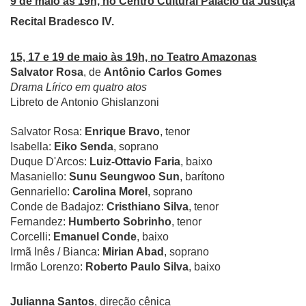
9 de maio às 19h, no Centro Cultural Palácio da Justiça
Recital Bradesco IV.
15, 17 e 19 de maio às 19h, no Teatro Amazonas
Salvator Rosa
, de
Antônio Carlos Gomes
Drama Lírico em quatro atos
Libreto de Antonio Ghislanzoni
Salvator Rosa:
Enrique Bravo
, tenor
Isabella:
Eiko Senda
, soprano
Duque D'Arcos:
Luiz-Ottavio Faria
, baixo
Masaniello:
Sunu Seungwoo Sun
, barítono
Gennariello:
Carolina Morel
, soprano
Conde de Badajoz:
Cristhiano Silva
, tenor
Fernandez:
Humberto Sobrinho
, tenor
Corcelli:
Emanuel Conde
, baixo
Irmã Inês / Bianca:
Mirian Abad
, soprano
Irmão Lorenzo:
Roberto Paulo Silva
, baixo
Julianna Santos
, direção cênica