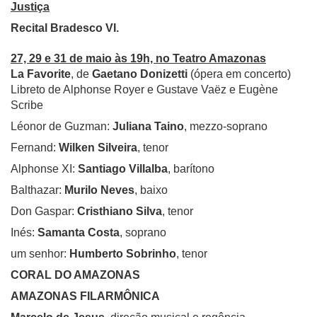
Justiça
Recital Bradesco VI.
27, 29 e 31 de maio às 19h, no Teatro Amazonas
La Favorite
, de
Gaetano Donizetti
(ópera em concerto)
Libreto de Alphonse Royer e Gustave Vaëz e Eugène
Scribe
Léonor de Guzman:
Juliana Taino
, mezzo-soprano
Fernand:
Wilken Silveira
, tenor
Alphonse XI:
Santiago Villalba
, barítono
Balthazar:
Murilo Neves
, baixo
Don Gaspar:
Cristhiano Silva
, tenor
Inés:
Samanta Costa
, soprano
um senhor:
Humberto Sobrinho
, tenor
CORAL DO AMAZONAS
AMAZONAS FILARMÔNICA