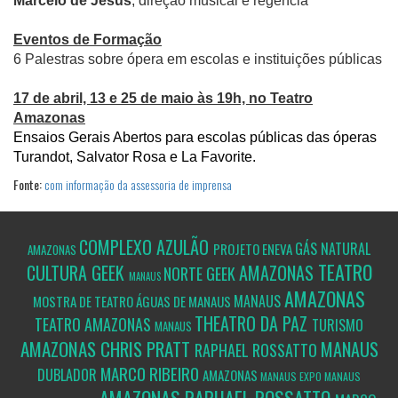
Marcelo de Jesus
, direção musical e regência
Eventos de Formação
6 Palestras sobre ópera em escolas e instituições públicas
17 de abril, 13 e 25 de maio às 19h, no Teatro
Amazonas
Ensaios Gerais Abertos para escolas públicas das óperas
Turandot, Salvator Rosa e La Favorite.
Fonte:
com informação da assessoria de imprensa
COMPLEXO AZULÃO
GÁS NATURAL
PROJETO
ENEVA
AMAZONAS
TEATRO
CULTURA GEEK
AMAZONAS
NORTE GEEK
MANAUS
AMAZONAS
MANAUS
MOSTRA DE TEATRO ÁGUAS DE MANAUS
THEATRO DA PAZ
TEATRO AMAZONAS
TURISMO
MANAUS
AMAZONAS
CHRIS PRATT
MANAUS
RAPHAEL ROSSATTO
MARCO RIBEIRO
DUBLADOR
AMAZONAS
MANAUS
EXPO MANAUS