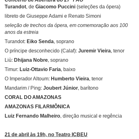
Turandot
, de
Giacomo Puccini
(seleções da ópera)
libreto de Giuseppe Adami e Renato Simoni
seleção de trechos da ópera, em comemoração aos 100
anos da estreia
Turandot:
Eiko Senda
, soprano
O príncipe desconhecido (Calaf):
Juremir Vieira
, tenor
Liù:
Dhijana Nobre
, soprano
Timur:
Luiz-Ottavio Faria
, baixo
O Imperador Altoum:
Humberto Vieira
, tenor
Mandarim / Ping:
Joubert Júnior
, barítono
CORAL DO AMAZONAS
AMAZONAS FILARMÔNICA
Luiz Fernando Malheiro
, direção musical e regência
21 de abril às 19h, no Teatro ICBEU