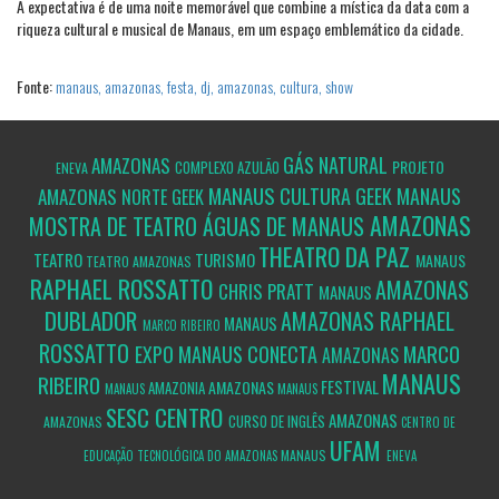
A expectativa é de uma noite memorável que combine a mística da data com a
riqueza cultural e musical de Manaus, em um espaço emblemático da cidade.
Fonte:
manaus, amazonas, festa, dj, amazonas, cultura, show
GÁS NATURAL
AMAZONAS
PROJETO
COMPLEXO AZULÃO
ENEVA
MANAUS
CULTURA GEEK
MANAUS
AMAZONAS
NORTE GEEK
AMAZONAS
MOSTRA DE TEATRO ÁGUAS DE MANAUS
THEATRO DA PAZ
TEATRO
TURISMO
MANAUS
TEATRO AMAZONAS
RAPHAEL ROSSATTO
AMAZONAS
CHRIS PRATT
MANAUS
DUBLADOR
AMAZONAS
RAPHAEL
MANAUS
MARCO RIBEIRO
ROSSATTO
MARCO
EXPO MANAUS CONECTA
AMAZONAS
MANAUS
RIBEIRO
FESTIVAL
AMAZONAS
AMAZONIA
MANAUS
MANAUS
SESC CENTRO
AMAZONAS
CURSO DE INGLÊS
AMAZONAS
CENTRO DE
UFAM
MANAUS
EDUCAÇÃO TECNOLÓGICA DO AMAZONAS
ENEVA