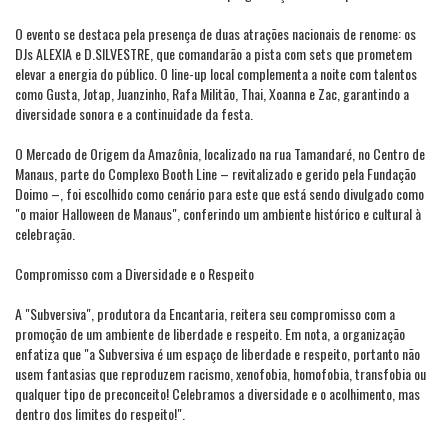
O evento se destaca pela presença de duas atrações nacionais de renome: os
DJs ALEXIA e D.SILVESTRE, que comandarão a pista com sets que prometem
elevar a energia do público. O line-up local complementa a noite com talentos
como Gusta, Jotap, Juanzinho, Rafa Militão, Thai, Xoanna e Zac, garantindo a
diversidade sonora e a continuidade da festa.
O Mercado de Origem da Amazônia, localizado na rua Tamandaré, no Centro de
Manaus, parte do Complexo Booth Line – revitalizado e gerido pela Fundação
Doimo –, foi escolhido como cenário para este que está sendo divulgado como
"o maior Halloween de Manaus", conferindo um ambiente histórico e cultural à
celebração.
Compromisso com a Diversidade e o Respeito
A "Subversiva", produtora da Encantaria, reitera seu compromisso com a
promoção de um ambiente de liberdade e respeito. Em nota, a organização
enfatiza que "a Subversiva é um espaço de liberdade e respeito, portanto não
usem fantasias que reproduzem racismo, xenofobia, homofobia, transfobia ou
qualquer tipo de preconceito! Celebramos a diversidade e o acolhimento, mas
dentro dos limites do respeito!".