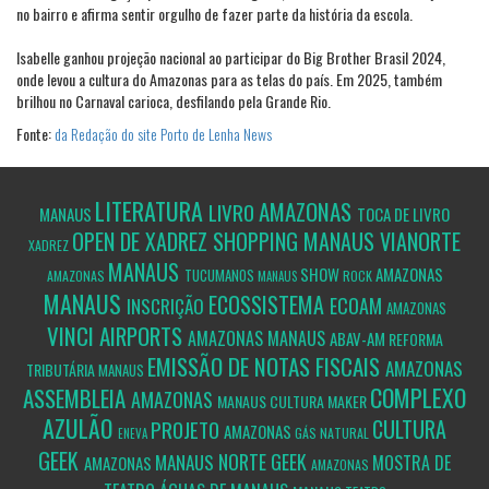
no bairro e afirma sentir orgulho de fazer parte da história da escola.
Isabelle ganhou projeção nacional ao participar do Big Brother Brasil 2024,
onde levou a cultura do Amazonas para as telas do país. Em 2025, também
brilhou no Carnaval carioca, desfilando pela Grande Rio.
Fonte:
da Redação do site Porto de Lenha News
LITERATURA
AMAZONAS
LIVRO
MANAUS
TOCA DE LIVRO
OPEN DE XADREZ SHOPPING MANAUS VIANORTE
XADREZ
MANAUS
SHOW
AMAZONAS
TUCUMANOS
AMAZONAS
ROCK
MANAUS
MANAUS
ECOSSISTEMA
ECOAM
INSCRIÇÃO
AMAZONAS
VINCI AIRPORTS
AMAZONAS
MANAUS
ABAV-AM
REFORMA
EMISSÃO DE NOTAS FISCAIS
AMAZONAS
TRIBUTÁRIA
MANAUS
COMPLEXO
ASSEMBLEIA
AMAZONAS
MANAUS
CULTURA MAKER
AZULÃO
CULTURA
PROJETO
AMAZONAS
GÁS NATURAL
ENEVA
GEEK
NORTE GEEK
MANAUS
MOSTRA DE
AMAZONAS
AMAZONAS