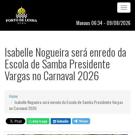
Toggle
navigation
Manaus 06:34 - 09/08/2026
Isabelle Nogueira será enredo da
Escola de Samba Presidente
Vargas no Carnaval 2026
Home
Isabelle Nogueira será enredo da Escola de Samba Presidente Vargas
no Carnaval 2026
whatsapp
linkedin