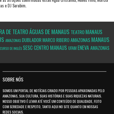
as e DJ Surubim.
RA DE TEATRO ÁGUAS DE MANAUS
MANAUS
TEATRO
US
MANAUS
DUBLADOR
AMAZONAS
MARCO RIBEIRO
AMAZONAS
MANAUS
SESC CENTRO
ENEVA
AMAZONAS
UFAM
CURSO DE INGLÊS
SOBRE NÓS
SOMOS UM PORTAL DE NOTÍCIAS CRIADO POR PESSOAS APAIXONADAS PELO
AMAZONAS, SUA CULTURA, SUAS HISTÓRIAS E SUAS RIQUEZAS NATURAIS.
NOSSO OBJETIVO É LEVAR ATÉ VOCÊ UM CONTEÚDO DE QUALIDADE, FEITO
COM SERIEDADE E RESPEITO, TANTO AQUI NO SITE QUANTO EM NOSSAS
REDES SOCIAIS.