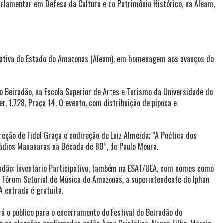
rlamentar em Defesa da Cultura e do Patrimônio Histórico, na Aleam,
islativa do Estado do Amazonas (Aleam), em homenagem aos avanços do
o Beiradão, na Escola Superior de Artes e Turismo da Universidade do
, 1.728, Praça 14. O evento, com distribuição de pipoca e
eção de Fidel Graça e codireção de Luiz Almeida; “A Poética dos
Rádios Manauaras na Década de 80”, de Paulo Moura.
iradão: Inventário Participativo, também na ESAT/UEA, com nomes como
o Fórum Setorial de Música do Amazonas, a superintendente do Iphan
A entrada é gratuita.
rá o público para o encerramento do Festival do Beiradão do
 as atrações confirmadas estão Água Cristalina, Nunes Filho, Márcia