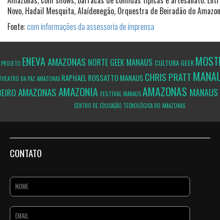
Novo, Hadail Mesquita, Alaídenegão, Orquestra de Beiradão do Amazon
Fonte:
com informações da assessoria de imprensa
MOST
ENEVA
AMAZONAS
L
MANAUS
NORTE GEEK
CULTURA GEEK
PROJETO
MANA
CHRIS PRATT
RAPHAEL ROSSATTO
MANAUS
THEATRO DA PAZ
AMAZONAS
AMAZONAS
AMAZONIA
AMAZONAS
MANAUS
BEIRO
FESTIVAL
MANAUS
CENTRO DE EDUCAÇÃO TECNOLÓGICA DO AMAZONAS
CONTATO