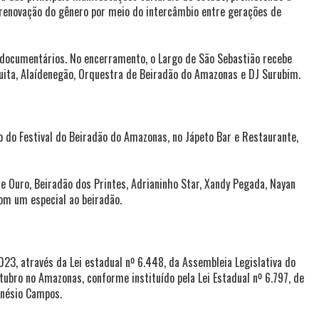
e renovação do gênero por meio do intercâmbio entre gerações de
e documentários. No encerramento, o Largo de São Sebastião recebe
quita, Alaídenegão, Orquestra de Beiradão do Amazonas e DJ Surubim.
o do Festival do Beiradão do Amazonas, no Jápeto Bar e Restaurante,
e Ouro, Beiradão dos Printes, Adrianinho Star, Xandy Pegada, Nayan
com um especial ao beiradão.
23, através da Lei estadual nº 6.448, da Assembleia Legislativa do
ubro no Amazonas, conforme instituído pela Lei Estadual nº 6.797, de
inésio Campos.