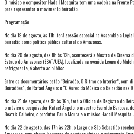
O músico e compositor Hadail Mesquita tem uma cadeira na Frente Pa
para representar o movimento beiradão.
Programação
No dia 19 de agosto, às 11h, terá sessão especial na Assembleia Leg
beiradão como política pública cultural do Amazonas.
No dia 20 de agosto, das 8h às 12h, acontecerá a Mostra de Cinema d
Estado do Amazonas (ESAT/UEA), localizada na avenida Leonardo Malcher
refrigerante, é aberto ao público.
Entre os documentários estão “Beiradão, O Ritmo do Interior”, com dir
Beiradões”, de Rafael Ângelo; e “O Áureo da Música do Beiradão nas 
No dia 21 de agosto, das 9h às 16h, terá a Oficina de Registro do Be
o músico e pesquisador Rafael Ângelo, o maestro Everaldo Barbosa, d
Beatriz Calheiro, o produtor Paulo Moura e o músico Hadail Mesquita. 
No dia 22 de agosto, das 17h às 22h, o Largo de São Sebastião recebe
Amazonas, com shows, barracas de comidas típicas e artesanato. Entre