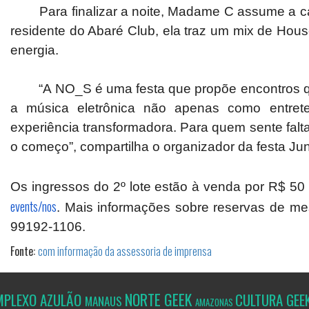
Para finalizar a noite, Madame C assume a ca
residente do Abaré Club, ela traz um mix de Hou
energia.
“A NO_S é uma festa que propõe encontros que
a música eletrônica não apenas como entret
experiência transformadora. Para quem sente falta 
o começo”, compartilha o organizador da festa Jun
Os ingressos do 2º lote estão à venda por R$ 50
events/nos
. Mais informações sobre reservas de me
99192-1106.
Fonte:
com informação da assessoria de imprensa
NORTE GEEK
MPLEXO AZULÃO
CULTURA GEE
MANAUS
AMAZONAS